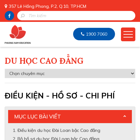
357 Lê Hồng Phong, P.2, Q.10, TP.HCM
1900 7060
DU HỌC CAO ĐẲNG
ĐIỀU KIỆN - HỒ SƠ - CHI PHÍ
MỤC LỤC BÀI VIẾT
Điều kiện du học Đài Loan bậc Cao đẳng
Bộ hồ sơ du học Đài Loan bậc Cao đẳng