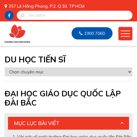
357 Lê Hồng Phong, P.2, Q.10, TP.HCM
1900 7060
DU HỌC TIẾN SĨ
ĐẠI HỌC GIÁO DỤC QUỐC LẬP
ĐÀI BẮC
MỤC LỤC BÀI VIẾT
Vài nét về ngôi trường Đại học giáo dục quốc lập Đài Bắc