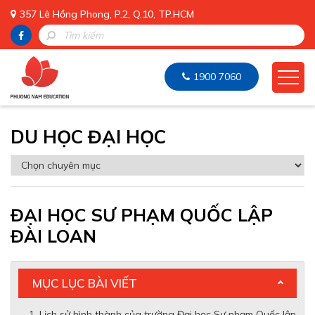
357 Lê Hồng Phong, P.2, Q.10, TP.HCM
1900 7060
DU HỌC ĐẠI HỌC
ĐẠI HỌC SƯ PHẠM QUỐC LẬP
ĐÀI LOAN
MỤC LỤC BÀI VIẾT
Lịch sử hình thành của trường Đại học Sư phạm Quốc lập