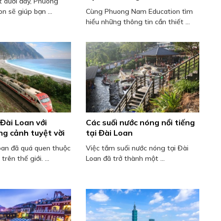
t dưới đây, Phuong
n sẽ giúp bạn ...
Cùng Phuong Nam Education tìm
hiểu những thông tin cần thiết ...
Đài Loan với
Các suối nước nóng nổi tiếng
g cảnh tuyệt vời
tại Đài Loan
Loan đã quá quen thuộc
Việc tắm suối nước nóng tại Đài
trên thế giới. ...
Loan đã trở thành một ...