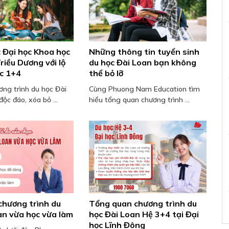
 Đại học Khoa học
Những thông tin tuyển sinh
riều Dương với lộ
du học Đài Loan bạn không
ọc 1+4
thể bỏ lỡ
ơng trình du học Đài
Cùng Phuong Nam Education tìm
ộc đáo, xóa bỏ ...
hiểu tổng quan chương trình ...
hương trình du
Tổng quan chương trình du
an vừa học vừa làm
học Đài Loan Hệ 3+4 tại Đại
học Lĩnh Đông